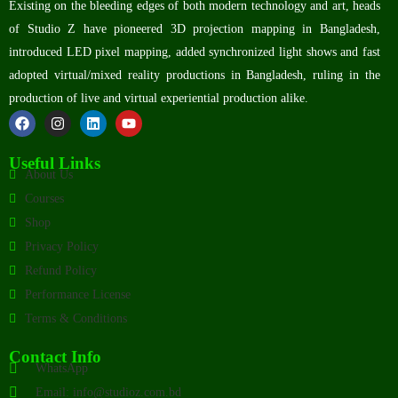
Existing on the bleeding edges of both modern technology and art, heads
of Studio Z have pioneered 3D projection mapping in Bangladesh,
introduced LED pixel mapping, added synchronized light shows and fast
adopted virtual/mixed reality productions in Bangladesh, ruling in the
production of live and virtual experiential production alike.
Useful Links
About Us
Courses
Shop
Privacy Policy
Refund Policy
Performance License
Terms & Conditions
Contact Info
WhatsApp
Email: info@studioz.com.bd