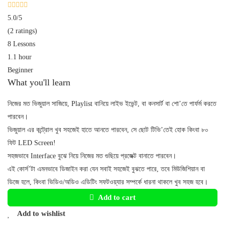
5.0
/5
(2 ratings)
8 Lessons
1.1 hour
Beginner
What you'll learn
নিজের মত ভিজুয়াল সাজিয়ে, Playlist বানিয়ে লাইভ ইভেন্ট, বা কনসার্ট বা শো’তে পার্ফর্ম করতে
পারবেন।
ভিজুয়াল এর কন্ট্রোল খুব সহজেই হাতে আনতে পারবেন, সে ছোট টিভি’তেই হোক কিংবা ৮০
ফিট LED Screen!
সহজভাবে Interface বুঝে নিয়ে নিজের মত গুছিয়ে প্রজেক্ট বানাতে পারবেন।
এই কোর্স’টা এমনভাবে ডিজাইন করা যেন সবাই সহজেই বুঝতে পারে, তবে মিউজিশিয়ান বা
ডিজে হলে, কিংবা ভিডিও/অডিও এডিটিং সফটওয়্যার সম্পর্কে ধারনা থাকলে খুব সহজ হবে।
Add to cart
Add to wishlist