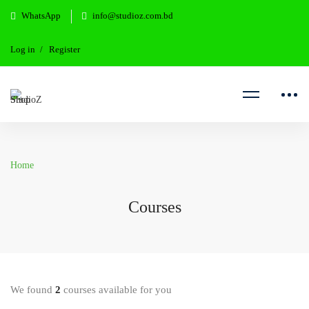
WhatsApp
info@studioz.com.bd
Log in
Register
Home
Courses
We found
2
courses available for you