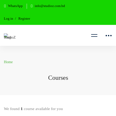
WhatsApp
info@studioz.com.bd
Log in
Register
Home
Courses
We found
1
course available for you